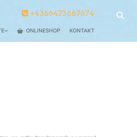
+4366473667674

TE
ONLINESHOP
KONTAKT